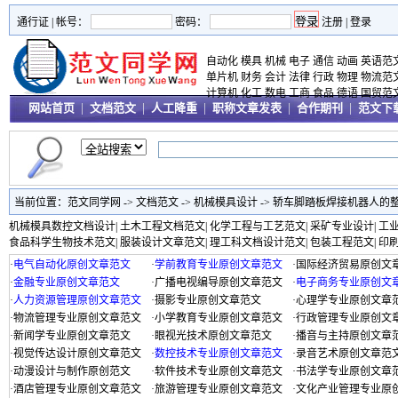
通行证 |
帐号：
密码：
注册
|
登录
自动化
模具
机械
电子
通信
动画
英语范
单片机
财务
会计
法律
行政
物理
物流范
计算机
化工
数电
工商
食品
德语
国贸范
网站首页
|
文档范文
|
人工降重
|
职称文章发表
|
合作期刊
|
范文下
当前位置：
范文同学网
->
文档范文
->
机械模具设计
->
轿车脚踏板焊接机器人的
机械模具数控文档设计
|
土木工程文档范文
|
化学工程与工艺范文
|
采矿专业设计
|
工
食品科学生物技术范文
|
服装设计文章范文
|
理工科文档设计范文
|
包装工程范文
|
印
·
电气自动化原创文章范文
·
学前教育专业原创文章范文
·
国际经济贸易原创文
·
金融专业原创文章范文
·
广播电视编导原创文章范文
·
电子商务专业原创文
·
人力资源管理原创文章范文
·
摄影专业原创文章范文
·
心理学专业原创文章
·
物流管理专业原创文章范文
·
小学教育专业原创文章范文
·
行政管理专业原创文
·
新闻学专业原创文章范文
·
眼视光技术原创文章范文
·
播音与主持原创文章
·
视觉传达设计原创文章范文
·
数控技术专业原创文章范文
·
录音艺术原创文章范
·
动漫设计与制作原创范文
·
软件技术专业原创文章范文
·
书法学专业原创文章
·
酒店管理专业原创文章范文
·
旅游管理专业原创文章范文
·
文化产业管理专业原