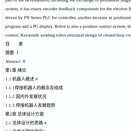
part of the development, including the exchange of permanent magne
system, it has rotary encoder feedback components for the election M
driven by FN Series PLC for controller, another increase in positioni
program and a PC display. Robot is also a position control system, 
control. Keywords welding robot structural design of closed-loop co
目 录
摘要 Ⅰ
Abstract Ⅱ
第1章 绪论
1.1 机器人概述 4
1.1.1焊接机器人的概念及组成
1.1.2 国内外发展状况
1.1.3 焊接机器人发展趋势
第2章 总体设计方案
2.1 总体设计的思路 4