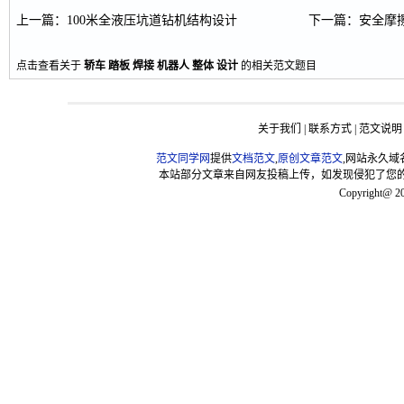
上一篇
：
100米全液压坑道钻机结构设计
下一篇
：
安全摩
点击查看关于
轿车
踏板
焊接
机器人
整体
设计
的相关范文题目
关于我们
|
联系方式
|
范文说明
范文同学网
提供
文档范文
,
原创文章范文
,网站永久域
本站部分文章来自网友投稿上传，如发现侵犯了您的版权，请联
Copyright@ 2