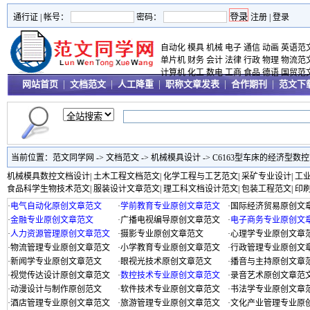
通行证 |
帐号：
密码：
注册
|
登录
自动化
模具
机械
电子
通信
动画
英语范
单片机
财务
会计
法律
行政
物理
物流范
计算机
化工
数电
工商
食品
德语
国贸范
网站首页
|
文档范文
|
人工降重
|
职称文章发表
|
合作期刊
|
范文下
当前位置：
范文同学网
->
文档范文
->
机械模具设计
->
C6163型车床的经济型数
机械模具数控文档设计
|
土木工程文档范文
|
化学工程与工艺范文
|
采矿专业设计
|
工
食品科学生物技术范文
|
服装设计文章范文
|
理工科文档设计范文
|
包装工程范文
|
印
·
电气自动化原创文章范文
·
学前教育专业原创文章范文
·
国际经济贸易原创文
·
金融专业原创文章范文
·
广播电视编导原创文章范文
·
电子商务专业原创文
·
人力资源管理原创文章范文
·
摄影专业原创文章范文
·
心理学专业原创文章
·
物流管理专业原创文章范文
·
小学教育专业原创文章范文
·
行政管理专业原创文
·
新闻学专业原创文章范文
·
眼视光技术原创文章范文
·
播音与主持原创文章
·
视觉传达设计原创文章范文
·
数控技术专业原创文章范文
·
录音艺术原创文章范
·
动漫设计与制作原创范文
·
软件技术专业原创文章范文
·
书法学专业原创文章
·
酒店管理专业原创文章范文
·
旅游管理专业原创文章范文
·
文化产业管理专业原