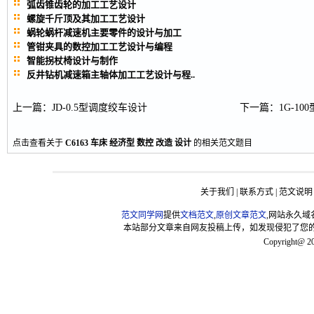
弧齿锥齿轮的加工工艺设计
螺旋千斤顶及其加工工艺设计
蜗轮蜗杆减速机主要零件的设计与加工
管钳夹具的数控加工工艺设计与编程
智能拐杖椅设计与制作
反井钻机减速箱主轴体加工工艺设计与程..
上一篇
：
JD-0.5型调度绞车设计
下一篇
：
1G-1
点击查看关于
C6163
车床
经济型
数控
改造
设计
的相关范文题目
关于我们
|
联系方式
|
范文说明
范文同学网
提供
文档范文
,
原创文章范文
,网站永久域
本站部分文章来自网友投稿上传，如发现侵犯了您的版权，请联
Copyright@ 2