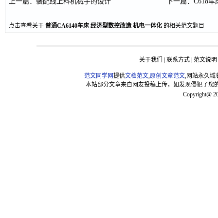
上一篇
：
装配线上料机械手的设计
下一篇
：
C618
点击查看关于
普通CA6140车床
经济型数控改造
机电一体化
的相关范文题目
关于我们
|
联系方式
|
范文说明
范文同学网
提供
文档范文
,
原创文章范文
,网站永久域
本站部分文章来自网友投稿上传，如发现侵犯了您的版权，请联
Copyright@ 2