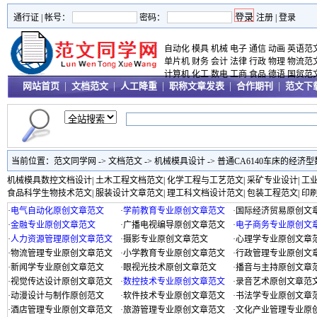
通行证 |
帐号：
密码：
注册
|
登录
自动化
模具
机械
电子
通信
动画
英语范
单片机
财务
会计
法律
行政
物理
物流范
计算机
化工
数电
工商
食品
德语
国贸范
网站首页
|
文档范文
|
人工降重
|
职称文章发表
|
合作期刊
|
范文下
当前位置：
范文同学网
->
文档范文
->
机械模具设计
->
普通CA6140车床的经济
机械模具数控文档设计
|
土木工程文档范文
|
化学工程与工艺范文
|
采矿专业设计
|
工
食品科学生物技术范文
|
服装设计文章范文
|
理工科文档设计范文
|
包装工程范文
|
印
·
电气自动化原创文章范文
·
学前教育专业原创文章范文
·
国际经济贸易原创文
·
金融专业原创文章范文
·
广播电视编导原创文章范文
·
电子商务专业原创文
·
人力资源管理原创文章范文
·
摄影专业原创文章范文
·
心理学专业原创文章
·
物流管理专业原创文章范文
·
小学教育专业原创文章范文
·
行政管理专业原创文
·
新闻学专业原创文章范文
·
眼视光技术原创文章范文
·
播音与主持原创文章
·
视觉传达设计原创文章范文
·
数控技术专业原创文章范文
·
录音艺术原创文章范
·
动漫设计与制作原创范文
·
软件技术专业原创文章范文
·
书法学专业原创文章
·
酒店管理专业原创文章范文
·
旅游管理专业原创文章范文
·
文化产业管理专业原