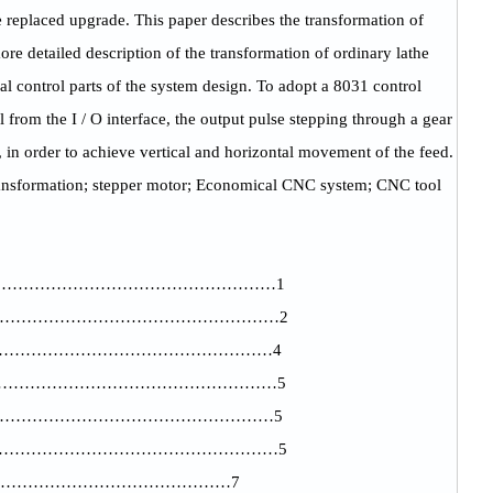
e replaced upgrade. This paper describes the transformation of
re detailed description of the transformation of ordinary lathe
l control parts of the system design. To adopt a 8031 control
 from the I / O interface, the output pulse stepping through a gear
n, in order to achieve vertical and horizontal movement of the feed.
ransformation; stepper motor; Economical CNC system; CNC tool
……………………………………………1
……………………………………………………2
………………………………………………4
………………………………………………5
………………………………………………5
…………………………………………………5
……………………………………7