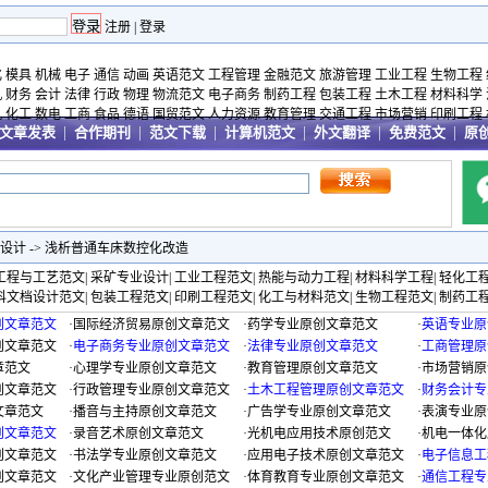
注册
|
登录
化
模具
机械
电子
通信
动画
英语范文
工程管理
金融范文
旅游管理
工业工程
生物工程
机
财务
会计
法律
行政
物理
物流范文
电子商务
制药工程
包装工程
土木工程
材料科学
机
化工
数电
工商
食品
德语
国贸范文
人力资源
教育管理
交通工程
市场营销
印刷工程
文章发表
|
合作期刊
|
范文下载
|
计算机范文
|
外文翻译
|
免费范文
|
原
设计
->
浅析普通车床数控化改造
工程与工艺范文
|
采矿专业设计
|
工业工程范文
|
热能与动力工程
|
材料科学工程
|
轻化工
科文档设计范文
|
包装工程范文
|
印刷工程范文
|
化工与材料范文
|
生物工程范文
|
制药工
创文章范文
·
国际经济贸易原创文章范文
·
药学专业原创文章范文
·
英语专业原
创文章范文
·
电子商务专业原创文章范文
·
法律专业原创文章范文
·
工商管理原
章范文
·
心理学专业原创文章范文
·
教育管理原创文章范文
·
市场营销原
创文章范文
·
行政管理专业原创文章范文
·
土木工程管理原创文章范文
·
财务会计专
文章范文
·
播音与主持原创文章范文
·
广告学专业原创文章范文
·
表演专业原
创文章范文
·
录音艺术原创文章范文
·
光机电应用技术原创范文
·
机电一体化
创文章范文
·
书法学专业原创文章范文
·
应用电子技术原创文章范文
·
电子信息工
创文章范文
·
文化产业管理专业原创范文
·
体育教育专业原创文章范文
·
通信工程专