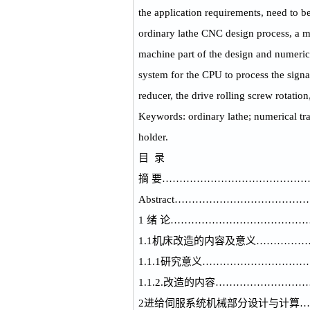
the application requirements, need to b
ordinary lathe CNC design process, a mo
machine part of the design and numerica
system for the CPU to process the signal
reducer, the drive rolling screw rotatio
Keywords: ordinary lathe; numerical t
holder.
目 录
摘 要……………………………………
Abstract…………………………
1 绪 论………………………………
1.1机床改造的内容及意义…………
1.1.1研究意义………………………
1.1.2.改造的内容…………………
2进给伺服系统机械部分设计与计算…