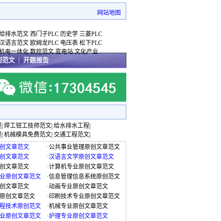
网站地图
给排水范文
西门子PLC
历史学
三菱PLC
汉语言范文
欧姆龙PLC
电压表
松下PLC
机电一体化
数控范文
变电站
文化产业
创范文
|
开题报告
程
|
焊工钳工技师范文
|
给水排水工程
|
程
|
机械模具免费范文
|
交通工程范文
|
创文章范文
·
公共事业管理原创文章范文
创文章范文
·
汉语言文学原创文章范文
创文章范文
·
计算机专业原创文章范文
业原创文章范文
·
信息管理信息系统原创范文
创文章范文
·
动画专业原创文章范文
原创文章范文
·
印刷技术专业原创文章范文
程技术原创范文
·
机械专业原创文章范文
业原创文章范文
·
护理专业原创文章范文