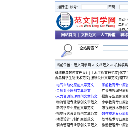
通行证 |
帐号：
密码：
自动
单片
计算
网站首页
|
文档范文
|
人工降重
|
职称
当前位置：
范文同学网
->
文档范文
->
机械模具
机械模具数控文档设计
|
土木工程文档范文
|
化学
食品科学生物技术范文
|
服装设计文章范文
|
理工
·
电气自动化原创文章范文
·
学前教育专业原
·
金融专业原创文章范文
·
广播电视编导原
·
人力资源管理原创文章范文
·
摄影专业原创文
·
物流管理专业原创文章范文
·
小学教育专业原
·
新闻学专业原创文章范文
·
眼视光技术原创
·
视觉传达设计原创文章范文
·
数控技术专业原
·
动漫设计与制作原创范文
·
软件技术专业原
·
酒店管理专业原创文章范文
·
旅游管理专业原