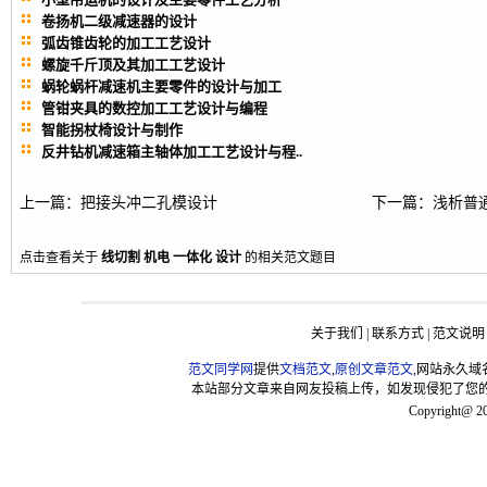
卷扬机二级减速器的设计
弧齿锥齿轮的加工工艺设计
螺旋千斤顶及其加工工艺设计
蜗轮蜗杆减速机主要零件的设计与加工
管钳夹具的数控加工工艺设计与编程
智能拐杖椅设计与制作
反井钻机减速箱主轴体加工工艺设计与程..
上一篇
：
把接头冲二孔模设计
下一篇
：
浅析普
点击查看关于
线切割
机电
一体化
设计
的相关范文题目
关于我们
|
联系方式
|
范文说明
范文同学网
提供
文档范文
,
原创文章范文
,网站永久域
本站部分文章来自网友投稿上传，如发现侵犯了您的版权，请联
Copyright@ 2