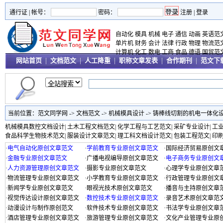
通行证 |
帐号：
密码：
注册
|
登录
自动化
模具
机械
电子
通信
动画
英语范
单片机
财务
会计
法律
行政
物理
物流范
计算机
化工
数电
工商
食品
德语
国贸范
网站首页
|
文档范文
|
人工降重
|
职称文章发表
|
合作期刊
|
范文下
当前位置：
范文同学网
->
文档范文
->
机械模具设计
->
铸棒线切割的机电一体化
机械模具数控文档设计
|
土木工程文档范文
|
化学工程与工艺范文
|
采矿专业设计
|
工
食品科学生物技术范文
|
服装设计文章范文
|
理工科文档设计范文
|
包装工程范文
|
印
·
电气自动化原创文章范文
·
学前教育专业原创文章范文
·
国际经济贸易原创文
·
金融专业原创文章范文
·
广播电视编导原创文章范文
·
电子商务专业原创文
·
人力资源管理原创文章范文
·
摄影专业原创文章范文
·
心理学专业原创文章
·
物流管理专业原创文章范文
·
小学教育专业原创文章范文
·
行政管理专业原创文
·
新闻学专业原创文章范文
·
眼视光技术原创文章范文
·
播音与主持原创文章
·
视觉传达设计原创文章范文
·
数控技术专业原创文章范文
·
录音艺术原创文章范
·
动漫设计与制作原创范文
·
软件技术专业原创文章范文
·
书法学专业原创文章
·
酒店管理专业原创文章范文
·
旅游管理专业原创文章范文
·
文化产业管理专业原